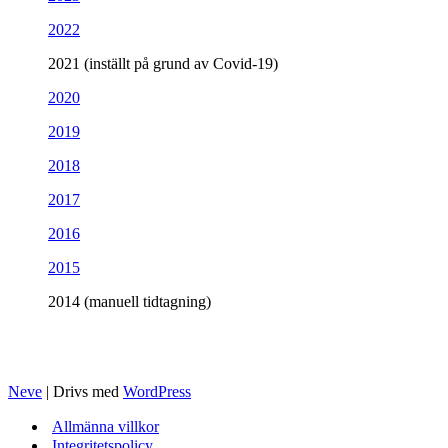
2022
2021 (inställt på grund av Covid-19)
2020
2019
2018
2017
2016
2015
2014 (manuell tidtagning)
Neve
| Drivs med
WordPress
Allmänna villkor
Integritetspolicy