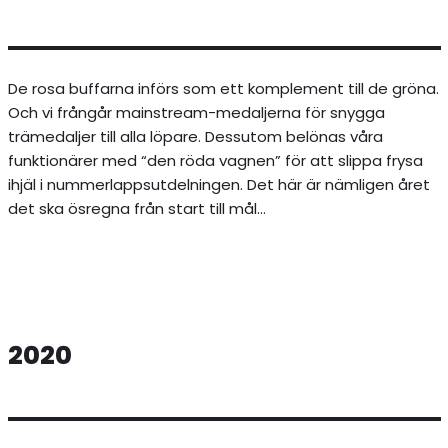
De rosa buffarna införs som ett komplement till de gröna.
Och vi frångår mainstream-medaljerna för snygga
trämedaljer till alla löpare. Dessutom belönas våra
funktionärer med “den röda vagnen” för att slippa frysa
ihjäl i nummerlappsutdelningen. Det här är nämligen året
det ska ösregna från start till mål…
2020