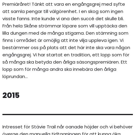
Premiäråret! Tänkt att vara en engångsgrej med syfte
att samla pengar till välgörenhet. I en skog som ingen
visste fanns. Inte kunde vi ana den succé det skulle bli.
Från hela Skåne strömmar löpare som vill upptäcka den
lilla dungen med de många stigarna. Den stämning som
finns i området är omöjlig att inte vilja uppleva igen. Vi
bestämmer oss på plats att det här inte ska vara någon
engångsgrej. Vi har startat en tradition, ett lopp som för
så många ska betyda den årliga säsongspremiären. Ett
lopp som för många andra ska innebära den årliga
löprundan…
2015
Intresset för Stävie Trail når oanade höjder och vi behöver
överge den manuella tidtagningen för att kunna öka