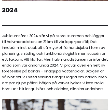
2024
Jubileumsåret 2024 slår vi på stora trumman och lägger
till halvmaradistansen 21 km till vår lopp-portfölj. Det
innebär minst dubbelt så mycket förhandsjobb i form av
planering, snitsling och funktionärslogistik men succén är
ett faktum. Allt klaffar. Men halvmaradistansen är inte det
enda som var annorlunda 2024. Vi provar även en helt ny
företeelse på banan – knädjupa vattenpölar. Skogen är
så blöt att vi i sista sekund tvingas lägga om banan, men
ett par djupa pölar i början på varvet lyckas vi inte trolla
bort. Det blir lerigt, blött och alldeles, alldeles underbart…